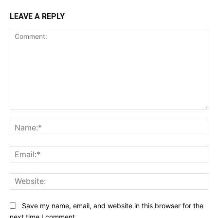
LEAVE A REPLY
Comment:
Na
Ema
Web
Save my name, email, and website in this browser for the
next time I comment.