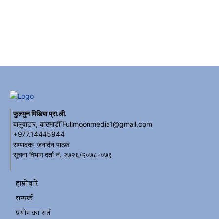
फुलमुन मिडिया प्रा.ली.
बालुवाटार, काठमाडौँ Fullmoonmedia1@gmail.com
+977.14445944
सम्पादकः जनार्दन पाठक
सूचना विभाग दर्ता नं. २७२६/२०७८-०७९
हाम्रोबारे
सम्पर्क
प्रयोगका सर्त