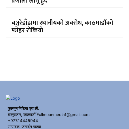
प्रणाली लागू हुँदै
बञ्चरेडाँडामा स्थानीयको अवरोध, काठमाडौँको
फोहर रोकियो
फुलमुन मिडिया प्रा.ली.
बालुवाटार, काठमाडौँ Fullmoonmedia1@gmail.com
+977.14445944
सम्पादकः जनार्दन पाठक