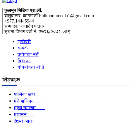
फुलमुन मिडिया प्रा.ली.
बालुवाटार, काठमाडौँ Fullmoonmedia1@gmail.com
+977.14445944
सम्पादकः जनार्दन पाठक
सूचना विभाग दर्ता नं. २७२६/२०७८-०७९
हाम्रोबारे
सम्पर्क
प्रयोगका सर्त
विज्ञापन
गोपनीयता नीति
लिङ्कहरू
पालिका खबर
2152
मेरो पालिका
2078
मुख्य समाचार
2010
प्रशासन
1341
देशमा आज
1278