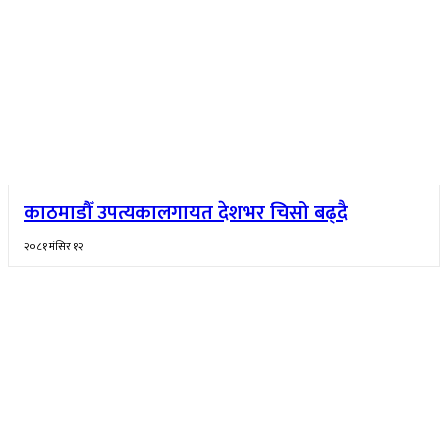
काठमाडौँ उपत्यकालगायत देशभर चिसो बढ्दै
२०८१ मंसिर १२