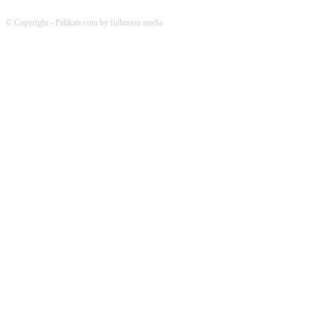
© Copyright - Palikatv.com by fullmoon media
Developed by: websitepasal.com