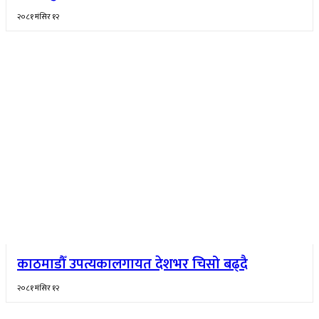
२०८१ मंसिर १२
काठमाडौँ उपत्यकालगायत देशभर चिसो बढ्दै
२०८१ मंसिर १२