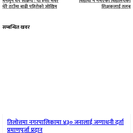
मनसुन थप सक्रिय : यो हप्ता भवर
विद्यार्थी नै नभएको विद्यालयका
धेरै ठाउँमा बाढी पहिरोको जोखिम
शिक्षकलाई तलब
सम्बन्धित खवर
तिलोत्तमा नगरपालिकामा ४३० जनालाई जग्गाधनी दर्ता
प्रमाणपुर्जा प्रदान