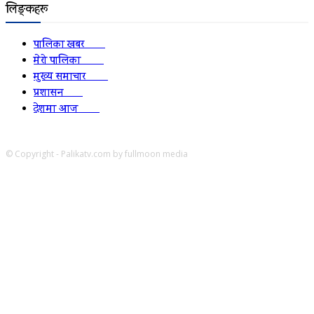
लिङ्कहरू
पालिका खबर
2152
मेरो पालिका
2078
मुख्य समाचार
2010
प्रशासन
1341
देशमा आज
1278
© Copyright - Palikatv.com by fullmoon media
Developed by: websitepasal.com