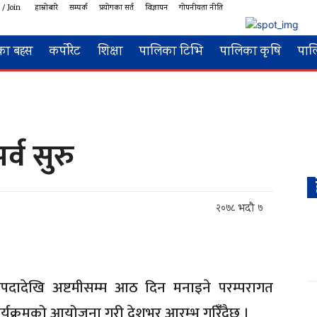
 / Join
हाम्रोबारे
सम्पर्क
प्रयोगका सर्त
विज्ञापन
गोपनीयता नीति
का बहस
कर्पोरेट
शिक्षा
पालिका टिभि
पालिका कृषि
पाल
्व सुरु
२०७८ भदौ ७
 प्रतिपदादेखि अष्टमीसम्म आठ दिन मनाइने परम्परागत
कार्यक्रमको आयोजना गरी देशभर आरम्भ गरिँँदैछ ।