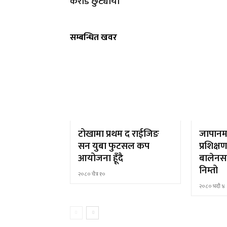
करोड छुट्यायो
सम्बन्धित खवर
टोखामा प्रथम द राईजिङ
जापानमा ह
सन युबा फुटसल कप
प्रशिक्ष
आयोजना हूँदै
बालेनस
निम्तो
२०८० चैत्र १०
२०८० भदौ ४