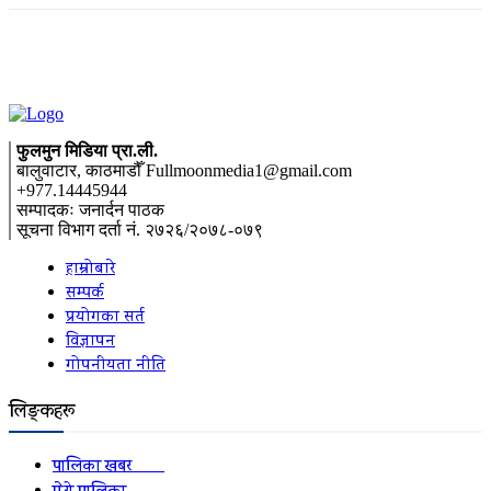
फुलमुन मिडिया प्रा.ली.
बालुवाटार, काठमाडौँ Fullmoonmedia1@gmail.com
+977.14445944
सम्पादकः जनार्दन पाठक
सूचना विभाग दर्ता नं. २७२६/२०७८-०७९
हाम्रोबारे
सम्पर्क
प्रयोगका सर्त
विज्ञापन
गोपनीयता नीति
लिङ्कहरू
पालिका खबर
2152