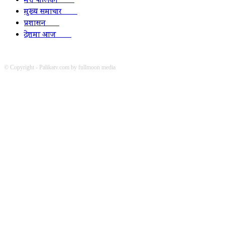
मेरो पालिका
2078
मुख्य समाचार
2010
प्रशासन
1341
देशमा आज
1278
© Copyright - Palikatv.com by fullmoon media
Developed by: websitepasal.com