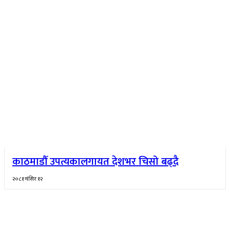
काठमाडौँ उपत्यकालगायत देशभर चिसो बढ्दै
२०८१ मंसिर १२