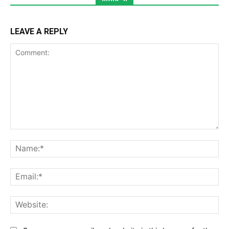
LEAVE A REPLY
Comment:
Na
Ema
Web