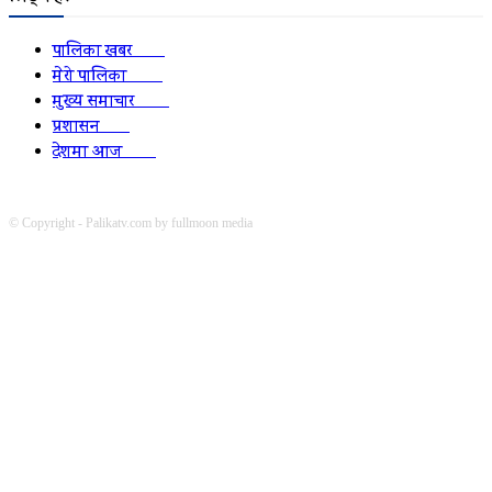
पालिका खबर
2152
मेरो पालिका
2078
मुख्य समाचार
2010
प्रशासन
1341
देशमा आज
1278
© Copyright - Palikatv.com by fullmoon media
Developed by: websitepasal.com