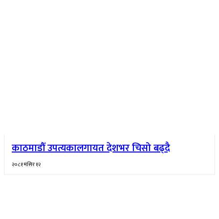
काठमाडौँ उपत्यकालगायत देशभर चिसो बढ्दै
२०८१ मंसिर १२