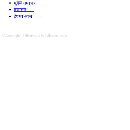
मुख्य समाचार
2010
प्रशासन
1341
देशमा आज
1278
© Copyright - Palikatv.com by fullmoon media
Developed by: websitepasal.com