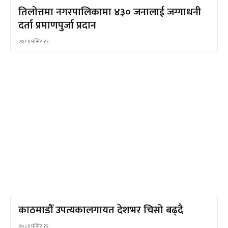
तिलोत्तमा नगरपालिकामा ४३० जनालाई जग्गाधनी
दर्ता प्रमाणपुर्जा प्रदान
२०८१ मंसिर १२
काठमाडौँ उपत्यकालगायत देशभर चिसो बढ्दै
२०८१ मंसिर १२