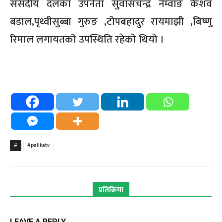
संसदीय दलका उपनेता सुवासचन्द्र नेम्वाङ केशव
बडाल,पृथ्वीसुब्बा गुरुङ ,टोपबहादुर रायमाझी ,बिष्णु
रिमाल लगायतको उपस्थिति रहेको थियो ।
#
#palikatv
प्रतिक्रिया
LEAVE A REPLY