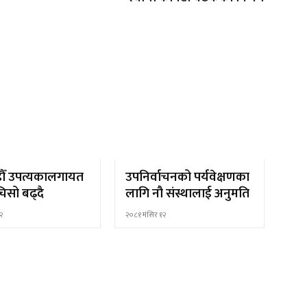
ौँ उपत्यकालगायत
उपनिर्वाचनको पर्यवेक्षणका
िसो बढ्दै
लागि नौ संस्थालाई अनुमति
२
२०८१ मंसिर १२