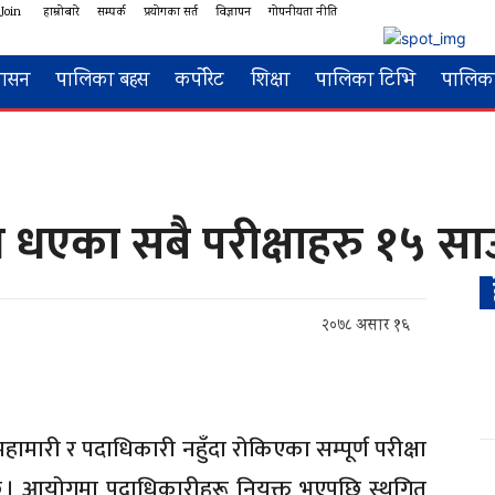
 Join
हाम्रोबारे
सम्पर्क
प्रयोगका सर्त
विज्ञापन
गोपनीयता नीति
शासन
पालिका बहस
कर्पोरेट
शिक्षा
पालिका टिभि
पालिका
 धएका सबै परीक्षाहरु १५ सा
२०७८ असार १६
ारी र पदाधिकारी नहुँदा रोकिएका सम्पूर्ण परीक्षा
छ । आयोगमा पदाधिकारीहरू नियुक्त भएपछि स्थगित