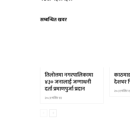
सम्बन्धित खवर
तिलोत्तमा नगरपालिकामा
काठमाड
४३० जनालाई जग्गाधनी
देशभर च
दर्ता प्रमाणपुर्जा प्रदान
२०८१ मंसिर १
२०८१ मंसिर १२