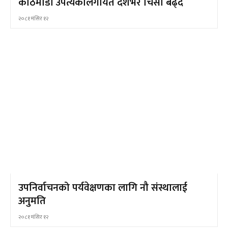
काठमाडौँ उपत्यकालगायत देशभर चिसो बढ्दै
२०८१ मंसिर १२
उपनिर्वाचनको पर्यवेक्षणका लागि नौ संस्थालाई
अनुमति
२०८१ मंसिर १२