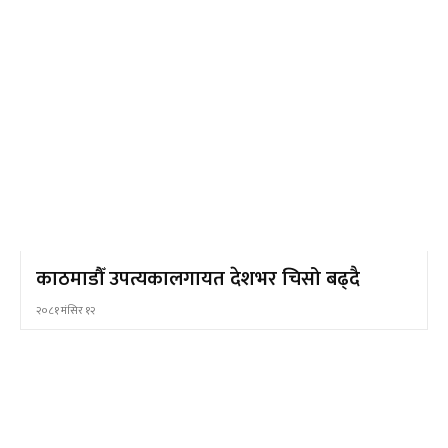
काठमाडौँ उपत्यकालगायत देशभर चिसो बढ्दै
२०८१ मंसिर १२