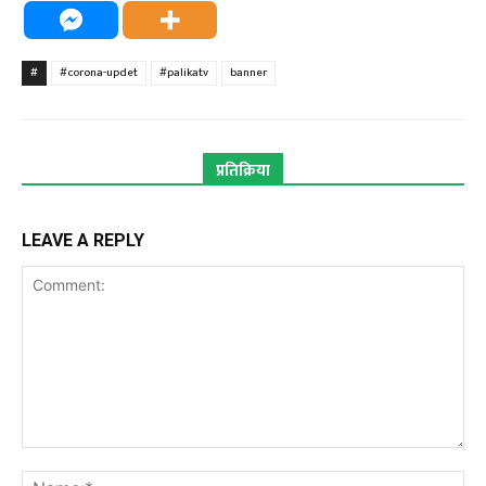
#
#corona-updet
#palikatv
banner
प्रतिक्रिया
LEAVE A REPLY
Comment:
Na