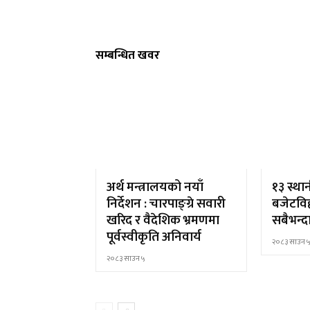
सम्बन्धित खवर
अर्थ मन्त्रालयको नयाँ
१३ स्था
निर्देशन : चारपाङ्ग्रे सवारी
बजेटविह
खरिद र वैदेशिक भ्रमणमा
सबैभन्द
पूर्वस्वीकृति अनिवार्य
२०८३ साउन 
२०८३ साउन ५