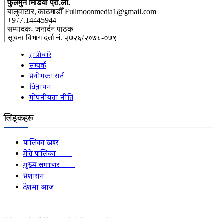
फुलमुन मिडिया प्रा.ली.
बालुवाटार, काठमाडौँ Fullmoonmedia1@gmail.com
+977.14445944
सम्पादकः जनार्दन पाठक
सूचना विभाग दर्ता नं. २७२६/२०७८-०७९
हाम्रोबारे
सम्पर्क
प्रयोगका सर्त
विज्ञापन
गोपनीयता नीति
लिङ्कहरू
पालिका खबर
2152
मेरो पालिका
2078
मुख्य समाचार
2010
प्रशासन
1341
देशमा आज
1278