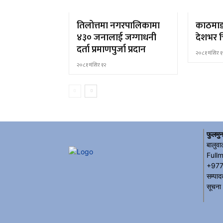
तिलोत्तमा नगरपालिकामा
काठमाड
४३० जनालाई जग्गाधनी
देशभर च
दर्ता प्रमाणपुर्जा प्रदान
२०८१ मंसिर १
२०८१ मंसिर १२
फुलमुन
बालुवा
Full
+977
सम्पाद
सूचना