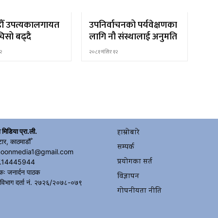
ौँ उपत्यकालगायत
उपनिर्वाचनको पर्यवेक्षणका
िसो बढ्दै
लागि नौ संस्थालाई अनुमति
२
२०८१ मंसिर १२
 मिडिया प्रा.ली.
हाम्रोबारे
टार, काठमाडौँ
सम्पर्क
moonmedia1@gmail.com
प्रयोगका सर्त
.14445944
कः जनार्दन पाठक
विज्ञापन
 विभाग दर्ता नं. २७२६/२०७८-०७९
गोपनीयता नीति