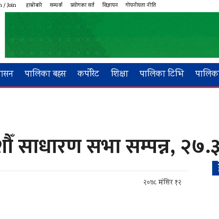
n / Join
हाम्रोबारे
सम्पर्क
प्रयोगका सर्त
विज्ञापन
गोपनीयता नीति
शासन
पालिका बहस
कर्पोरेट
शिक्षा
पालिका टिभि
पालिका
 दशौँ साधारण सभा सम्पन्न, २७
२०७८ मंसिर १२