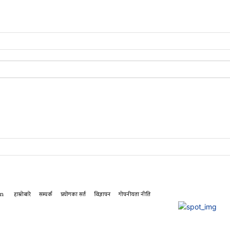
in
हाम्रोबारे
सम्पर्क
प्रयोगका सर्त
विज्ञापन
गोपनीयता नीति
गृहपृष्ठ
मेरो पालिका
देशम