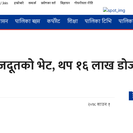
/ Join
हाम्रोबारे
सम्पर्क
प्रयोगका सर्त
विज्ञापन
गोपनीयता नीति
शासन
पालिका बहस
कर्पोरेट
शिक्षा
पालिका टिभि
पालिका
राजदूतको भेट, थप १६ लाख ड
२०७८ साउन १