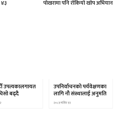
, ४३
पोखरामा पनि रोकियो खोप अभियान
ौँ उपत्यकालगायत
उपनिर्वाचनको पर्यवेक्षणका
िसो बढ्दै
लागि नौ संस्थालाई अनुमति
२
२०८१ मंसिर १२