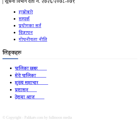
सूचना विभाग दर्ता नं. २७२६/२०७८-०७९
हाम्रोबारे
सम्पर्क
प्रयोगका सर्त
विज्ञापन
गोपनीयता नीति
लिङ्कहरू
पालिका खबर
2152
मेरो पालिका
2078
मुख्य समाचार
2010
प्रशासन
1341
देशमा आज
1278
© Copyright - Palikatv.com by fullmoon media
Developed by: websitepasal.com