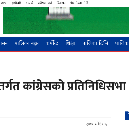
 Join
हाम्रोबारे
सम्पर्क
प्रयोगका सर्त
विज्ञापन
गोपनीयता नीति
शासन
पालिका बहस
कर्पोरेट
शिक्षा
पालिका टिभि
पालिका
्गत कांग्रेसको प्रतिनिधिसभा क
२०७८ मंसिर ६