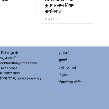
पूर्वाधारसम्म विशेष
५
प्राथमिकता
२०८३ असार ९
 मिडिया प्रा.ली.
हाम्रोबारे
टार, काठमाडौँ
सम्पर्क
moonmedia1@gmail.com
प्रयोगका सर्त
.14445944
कः जनार्दन पाठक
विज्ञापन
 विभाग दर्ता नं. २७२६/२०७८-०७९
गोपनीयता नीति