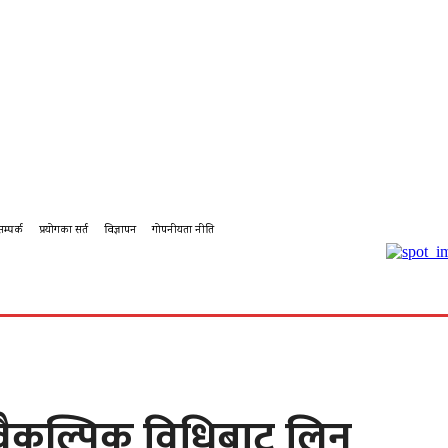
सम्पर्क
प्रयोगका सर्त
विज्ञापन
गोपनीयता नीति
बहस
कर्पोरेट
शिक्षा
पालिका टिभि
पालिका कृषि
पालिका
ा वैकल्पिक विधिबाट लिनु