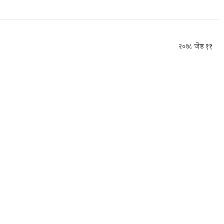
२०७८ जेष्ठ ११