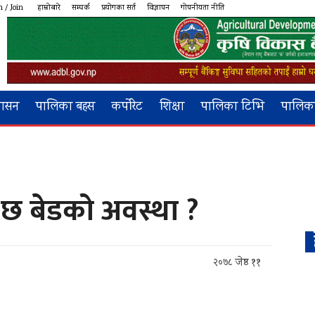
n / Join
हाम्रोबारे
सम्पर्क
प्रयोगका सर्त
विज्ञापन
गोपनीयता नीति
शासन
पालिका बहस
कर्पोरेट
शिक्षा
पालिका टिभि
पालिका
 छ बेडको अवस्था ?
२०७८ जेष्ठ ११