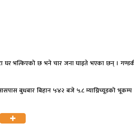
 घर भत्किएको छ भने चार जना घाइते भएका छन् । गण्डकी प
 आसपास बुधबार बिहान ५ः४२ बजे ५.८ म्याग्निच्यूडको भूकम्प 