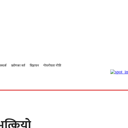
सम्पर्क
प्रयोगका सर्त
विज्ञापन
गोपनीयता नीति
बहस
कर्पोरेट
शिक्षा
पालिका टिभि
पालिका कृषि
पालिका
भत्कियो