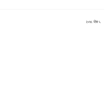
२०७८ जेष्ठ ५