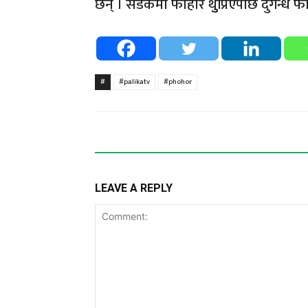
छन् । सडकमा फोहोर थुुप्रिएपछि दुर्गन्ध 
#
#palikatv
#phohor
LEAVE A REPLY