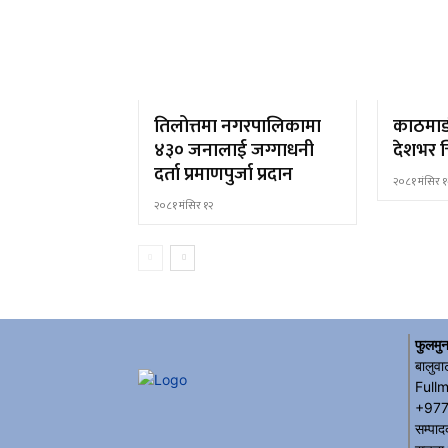
तिलोत्तमा नगरपालिकामा
काठमाड
४३० जनालाई जग्गाधनी
देशभर च
दर्ता प्रमाणपुर्जा प्रदान
२०८१ मंसिर १
२०८१ मंसिर १२
फुलमुन
बालुवा
Full
+977
सम्पाद