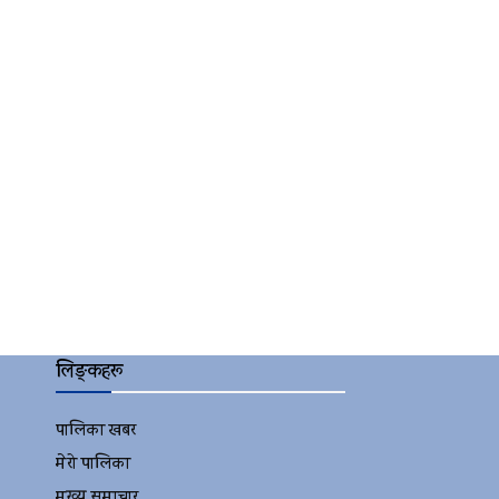
लिङ्कहरू
पालिका खबर
2152
मेरो पालिका
2078
मुख्य समाचार
2010