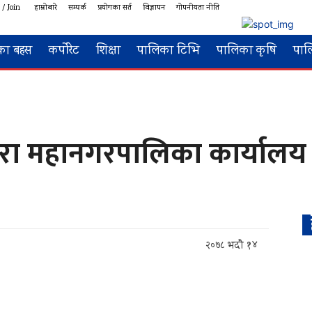
 / Join
हाम्रोबारे
सम्पर्क
प्रयोगका सर्त
विज्ञापन
गोपनीयता नीति
का बहस
कर्पोरेट
शिक्षा
पालिका टिभि
पालिका कृषि
पाल
द्धारा महानगरपालिका कार्याल
२०७८ भदौ १४