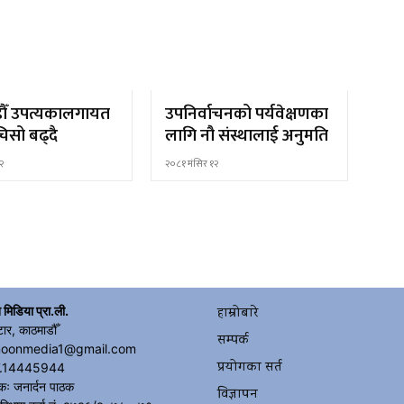
ौँ उपत्यकालगायत
उपनिर्वाचनको पर्यवेक्षणका
िसो बढ्दै
लागि नौ संस्थालाई अनुमति
२
२०८१ मंसिर १२
 मिडिया प्रा.ली.
हाम्रोबारे
टार, काठमाडौँ
सम्पर्क
moonmedia1@gmail.com
प्रयोगका सर्त
.14445944
कः जनार्दन पाठक
विज्ञापन