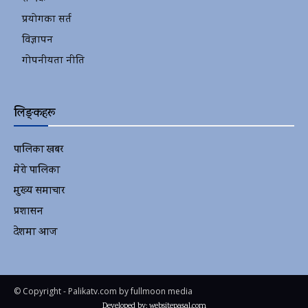
प्रयोगका सर्त
विज्ञापन
गोपनीयता नीति
लिङ्कहरू
पालिका खबर
2152
मेरो पालिका
2078
मुख्य समाचार
2010
प्रशासन
1341
देशमा आज
1278
© Copyright - Palikatv.com by fullmoon media
Developed by: websitepasal.com