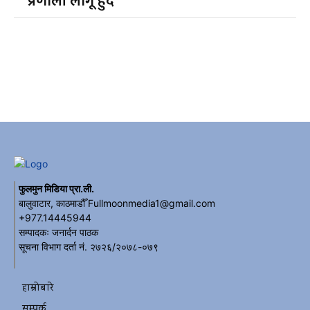
प्रणाली लागू हुँदै
फुलमुन मिडिया प्रा.ली.
बालुवाटार, काठमाडौँ Fullmoonmedia1@gmail.com
+977.14445944
सम्पादकः जनार्दन पाठक
सूचना विभाग दर्ता नं. २७२६/२०७८-०७९
हाम्रोबारे
सम्पर्क