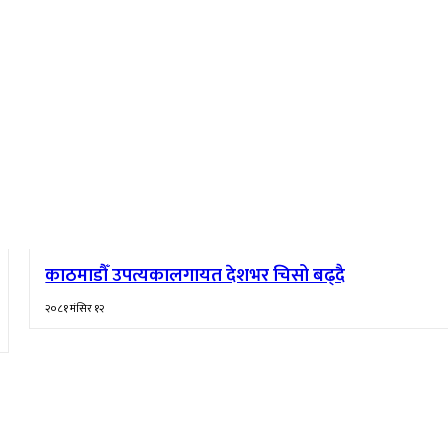
काठमाडौँ उपत्यकालगायत देशभर चिसो बढ्दै
२०८१ मंसिर १२