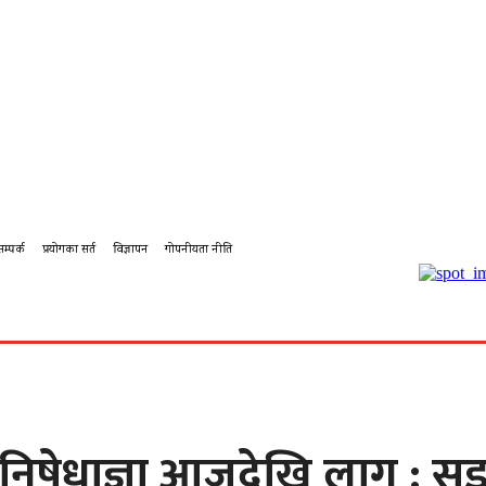
सम्पर्क
प्रयोगका सर्त
विज्ञापन
गोपनीयता नीति
बहस
कर्पोरेट
शिक्षा
पालिका टिभि
पालिका कृषि
पालिका
 निषेधाज्ञा आजदेखि लागू :