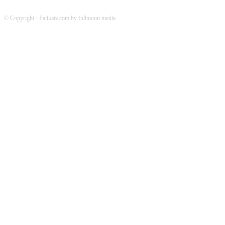
© Copyright - Palikatv.com by fullmoon media
Developed by: websitepasal.com