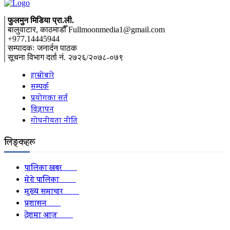
फुलमुन मिडिया प्रा.ली.
बालुवाटार, काठमाडौँ Fullmoonmedia1@gmail.com
+977.14445944
सम्पादकः जनार्दन पाठक
सूचना विभाग दर्ता नं. २७२६/२०७८-०७९
हाम्रोबारे
सम्पर्क
प्रयोगका सर्त
विज्ञापन
गोपनीयता नीति
लिङ्कहरू
पालिका खबर
2152
मेरो पालिका
2078
मुख्य समाचार
2010
प्रशासन
1341
देशमा आज
1278