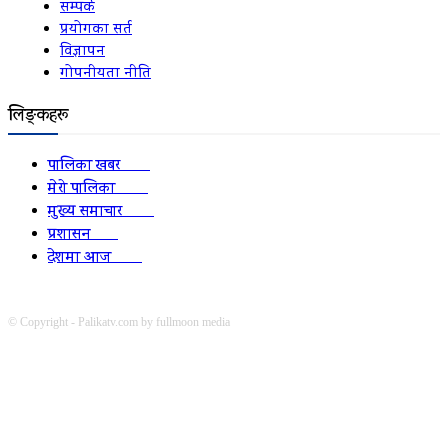
सम्पर्क
प्रयोगका सर्त
विज्ञापन
गोपनीयता नीति
लिङ्कहरू
पालिका खबर
2152
मेरो पालिका
2078
मुख्य समाचार
2010
प्रशासन
1341
देशमा आज
1278
© Copyright - Palikatv.com by fullmoon media
Developed by: websitepasal.com