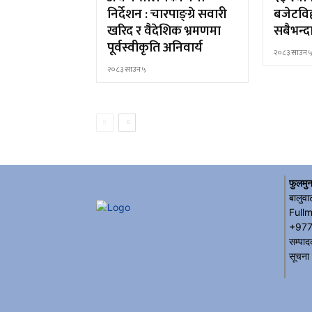
निर्देशन : चारपाङ्ग्रे सवारी
बजेटविह
खरिद र वैदेशिक भ्रमणमा
सबैभन्द
पूर्वस्वीकृति अनिवार्य
२०८३ साउन 
२०८३ साउन ५
फुलमुन
बालुवा
Full
+977
सम्पाद
सूचना