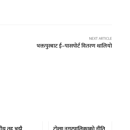
NEXT ARTICLE
भक्तपुरबाट ई–पासपोर्ट वितरण थालियो
नीय तह अझै
टोखा नगरपालिकाको नीति