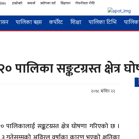
 Join
हाम्रोबारे
सम्पर्क
प्रयोगका सर्त
विज्ञापन
गोपनीयता नीति
शासन
पालिका बहस
कर्पोरेट
शिक्षा
पालिका टिभि
पालिका
२० पालिका सङ्कटग्रस्त क्षेत्र घ
२०७८ मंसिर २२
० पालिकालाई सङ्कटग्रस्त क्षेत्र घोषणा गरिएको छ ।
 ३ गतेसम्मको अविरल वर्षाका कारण भएको क्षतिका