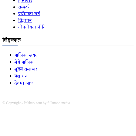
हाम्रोबारे
सम्पर्क
प्रयोगका सर्त
विज्ञापन
गोपनीयता नीति
लिङ्कहरू
पालिका खबर
2152
मेरो पालिका
2078
मुख्य समाचार
2010
प्रशासन
1341
देशमा आज
1278
© Copyright - Palikatv.com by fullmoon media
Developed by: websitepasal.com