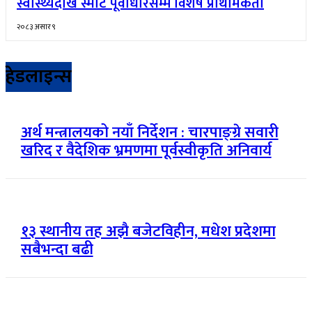
स्वास्थ्यदेखि स्मार्ट पूर्वाधारसम्म विशेष प्राथमिकता
२०८३ असार ९
हेडलाइन्स
अर्थ मन्त्रालयको नयाँ निर्देशन : चारपाङ्ग्रे सवारी
खरिद र वैदेशिक भ्रमणमा पूर्वस्वीकृति अनिवार्य
१३ स्थानीय तह अझै बजेटविहीन, मधेश प्रदेशमा
सबैभन्दा बढी