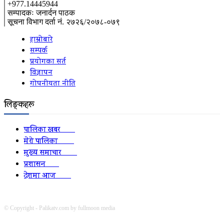
+977.14445944
सम्पादकः जनार्दन पाठक
सूचना विभाग दर्ता नं. २७२६/२०७८-०७९
हाम्रोबारे
सम्पर्क
प्रयोगका सर्त
विज्ञापन
गोपनीयता नीति
लिङ्कहरू
पालिका खबर
2152
मेरो पालिका
2078
मुख्य समाचार
2010
प्रशासन
1341
देशमा आज
1278
© Copyright - Palikatv.com by fullmoon media
Developed by: websitepasal.com