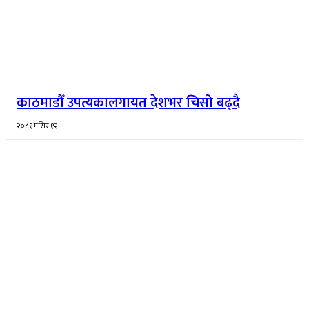
काठमाडौँ उपत्यकालगायत देशभर चिसो बढ्दै
२०८१ मंसिर १२