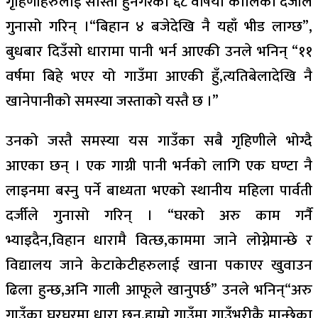
गृहिणीहरुलाई सास्ती हुनेगरेको ६८ वर्षिया कालिका दर्जीले
गुनासो गरिन् ।“बिहान ४ बजेदेखि नै यहाँ भीड लाग्छ”,
बुधबार दिउँसो धारामा पानी भर्न आएकी उनले भनिन् “११
वर्षमा बिहे भएर यो गाउँमा आएकी हुँ,त्यतिबेलादेखि नै
खानेपानीको समस्या जस्ताको यस्तै छ ।”
उनको जस्तै समस्या यस गाउँका सबै गृहिणीले भोग्दै
आएका छन् । एक गाग्री पानी भर्नको लागि एक घण्टा नै
लाइनमा बस्नु पर्ने बाध्यता भएको स्थानीय महिला पार्वती
दर्जीले गुनासो गरिन् । “घरको अरु काम गर्नै
भ्याइदैन,विहान धारामै वित्छ,काममा जाने लोग्नेमान्छे र
विद्यालय जाने केटाकेटीहरुलाई खाना पकाएर खुवाउन
ढिला हुन्छ,अनि गाली आफूले खानुपर्छ” उनले भनिन्“अरु
गाउँका घरघरमा धारा छन्,हाम्रो गाउँमा गाउँभरीकै मान्छेका