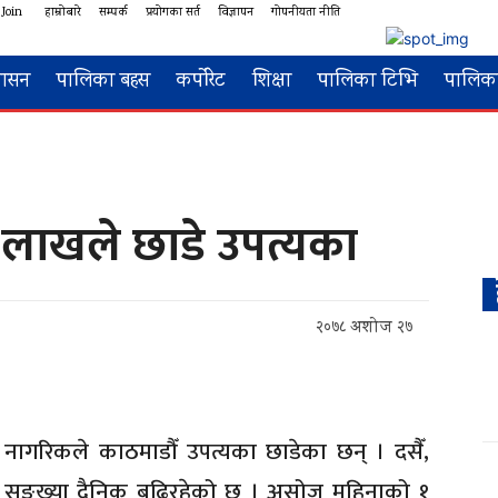
 Join
हाम्रोबारे
सम्पर्क
प्रयोगका सर्त
विज्ञापन
गोपनीयता नीति
शासन
पालिका बहस
कर्पोरेट
शिक्षा
पालिका टिभि
पालिका
ौ लाखले छाडे उपत्यका
२०७८ अशोज २७
नागरिकले काठमाडौँ उपत्यका छाडेका छन् । दसैँ,
 सङ्ख्या दैनिक बढिरहेको छ । असोज महिनाको १