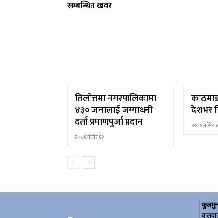
सम्बन्धित खवर
तिलोत्तमा नगरपालिकामा
काठमाड
४३० जनालाई जग्गाधनी
देशभर च
दर्ता प्रमाणपुर्जा प्रदान
२०८१ मंसिर १
२०८१ मंसिर १२
फुलमुन
बालुवा