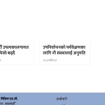
ौँ उपत्यकालगायत
उपनिर्वाचनको पर्यवेक्षणका
िसो बढ्दै
लागि नौ संस्थालाई अनुमति
२
२०८१ मंसिर १२
 मिडिया प्रा.ली.
हाम्रोबारे
टार, काठमाडौँ