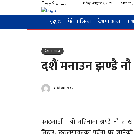
C
Friday, August 7, 2026
Sign in /
20.7
Kathmandu
गृहपृष्ठ
मेरो पालिका
देशमा आज
प्र
देशमा आज
दशैं मनाउन झण्डै न
पालिका खबर
काठमाडौं । यो महिनामा झण्डै नौ लाख 
तिहार, छठलगायतका पर्वमा घर जानेको