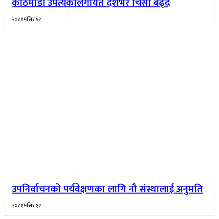
काठमाडौँ उपत्यकालगायत देशभर चिसो बढ्दै
२०८१ मंसिर १२
उपनिर्वाचनको पर्यवेक्षणका लागि नौ संस्थालाई अनुमति
२०८१ मंसिर १२