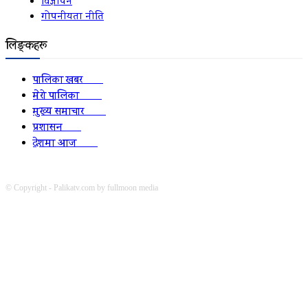
विज्ञापन
गोपनीयता नीति
लिङ्कहरू
पालिका खबर
2152
मेरो पालिका
2078
मुख्य समाचार
2010
प्रशासन
1341
देशमा आज
1278
© Copyright - Palikatv.com by fullmoon media
Developed by: websitepasal.com