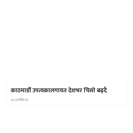
काठमाडौँ उपत्यकालगायत देशभर चिसो बढ्दै
२०८१ मंसिर १२