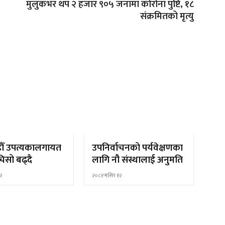
मुलुकभर थप २ हजार ९०५ जनामा कोरोना पुष्टि, १८
संक्रमितको मृत्यु
ौँ उपत्यकालगायत
उपनिर्वाचनको पर्यवेक्षणका
िसो बढ्दै
लागि नौ संस्थालाई अनुमति
२
२०८१ मंसिर १२