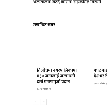
अस्पतालमा घट्दै कोरोना सङ्क्रमित बिरामी
सम्बन्धित खवर
तिलोत्तमा नगरपालिकामा
काठमाड
४३० जनालाई जग्गाधनी
देशभर च
दर्ता प्रमाणपुर्जा प्रदान
२०८१ मंसिर १
२०८१ मंसिर १२