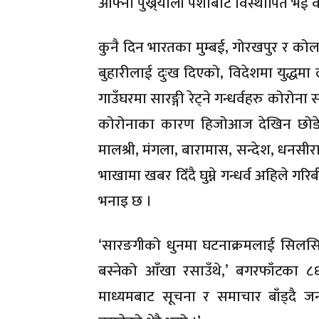
आफ्नो पुख्र्यौली पेशाबाट विस्थापित भ
कुनै दिन भारतका मुम्बई, गोरखपुर र को
बुहारीलाई दुःख दिएको, विदेशमा युद्धमा
गाउँघरमा सारङ्गी रेट्ने गन्धर्वहरु कोरोना 
कोरोनाका कारण हिजोआज देखिन छोडेक
मालश्री, मंगला, बारामास, सन्देश, धनस
भाखामा खबर दिँदै घुम्ने गन्धर्व अहिले ग
भनाइ छ ।
‘सारङगीको धुनमा घटनाक्रमलाई सिलसिलेव
बस्नेको आँखा रसाउँथे,’ बगरफाँटका ८६ 
माध्यमबाट सूचना र समाचार बाँड्दै जन