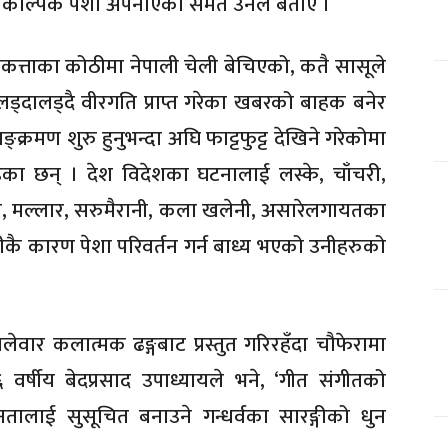
ई वैकल्पिक पेशा अपनाएको समेत उनले बताए ।
लकत्ताका कोठीमा नेपाली चेली बेचिएको, कतै सासूले
 लड्दालड्दै वीरगति प्राप्त गरेका खबरको बाहक बनेर
सङ्क्रमण शुरु हुनुभन्दा अघि फाट्टफुट्ट देखिने गरेकोमा
ा छन् । देश विदेशका घटनालाई लस्के, चाँचरी,
ीरा, मल्लार, सरुमैरानी, कला खलेनी, असारेलगायतका
रिबीकै कारण पेशा परिवर्तन गर्न बाध्य भएको उनीहरुको
ार कलात्मक ढङ्गबाट प्रस्तुत गरिरहँदा चौफेरामा
वर्षीय बेदप्रसाद उपाध्यायले भने, ‘गीत संगीतको
तालाई सुसूचित बनाउने गन्धर्वका सारङ्गीको धुन