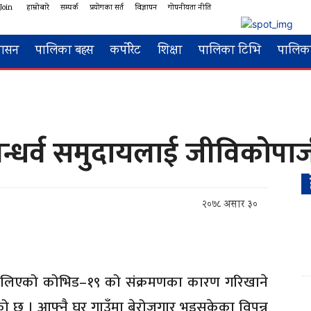
Join
हाम्रोबारे
सम्पर्क
प्रयोगका सर्त
विज्ञापन
गोपनीयता नीति
शासन
पालिका बहस
कर्पोरेट
शिक्षा
पालिका टिभि
पालिका
न्धर्व समुदायलाई जीविकोपार
२०७८ असार ३०
 फैलिएको कोभिड–१९ को संक्रमणका कारण गरिखाने
लेको छ । आफ्नै घर गाउँमा बेरोजगार भइसकेका विपन्न