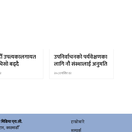
ौँ उपत्यकालगायत
उपनिर्वाचनको पर्यवेक्षणका
िसो बढ्दै
लागि नौ संस्थालाई अनुमति
२
२०८१ मंसिर १२
 मिडिया प्रा.ली.
हाम्रोबारे
टार, काठमाडौँ
सम्पर्क