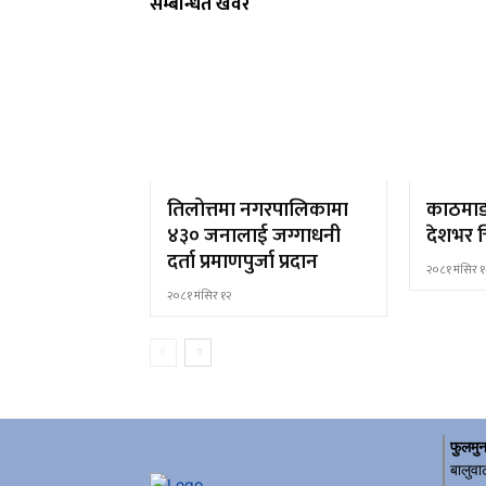
सम्बन्धित खवर
तिलोत्तमा नगरपालिकामा
काठमाड
४३० जनालाई जग्गाधनी
देशभर च
दर्ता प्रमाणपुर्जा प्रदान
२०८१ मंसिर १
२०८१ मंसिर १२
फुलमुन
बालुवा