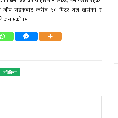
 जीप धनी ४४ वर्षीय हरिभान साउद भने फरार रहेका
सवार जीप सडकबाट करीब ५० मिटर तल खसेको र
ीले जनाएको छ ।
प्रतिक्रिया