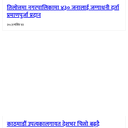
तिलोत्तमा नगरपालिकामा ४३० जनालाई जग्गाधनी दर्ता
प्रमाणपुर्जा प्रदान
२०८१ मंसिर १२
काठमाडौँ उपत्यकालगायत देशभर चिसो बढ्दै