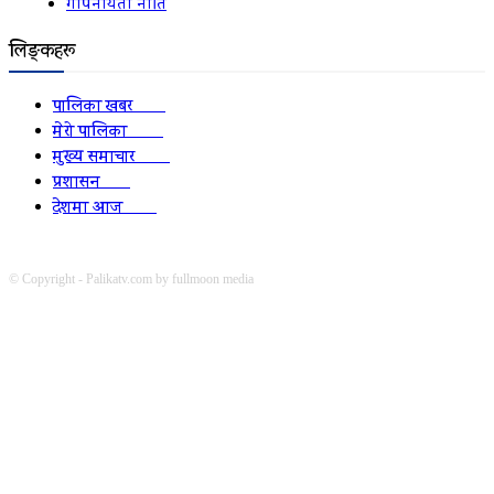
गोपनीयता नीति
लिङ्कहरू
पालिका खबर
2152
मेरो पालिका
2078
मुख्य समाचार
2010
प्रशासन
1341
देशमा आज
1278
© Copyright - Palikatv.com by fullmoon media
Developed by: websitepasal.com