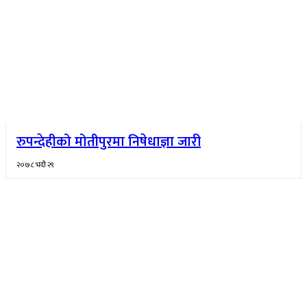
रुपन्देहीको मोतीपुरमा निषेधाज्ञा जारी
२०७८ भदौ २९