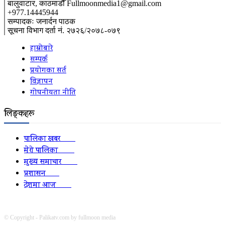
बालुवाटार, काठमाडौँ Fullmoonmedia1@gmail.com
+977.14445944
सम्पादकः जनार्दन पाठक
सूचना विभाग दर्ता नं. २७२६/२०७८-०७९
हाम्रोबारे
सम्पर्क
प्रयोगका सर्त
विज्ञापन
गोपनीयता नीति
लिङ्कहरू
पालिका खबर
2152
मेरो पालिका
2078
मुख्य समाचार
2010
प्रशासन
1341
देशमा आज
1278
© Copyright - Palikatv.com by fullmoon media