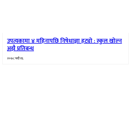
उपत्यकामा ४ महिनापछि निषेधाज्ञा हट्यो : स्कुल खोल्न
अझै प्रतिबन्ध
२०७८ भदौ १६