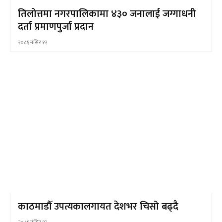
तिलोत्तमा नगरपालिकामा ४३० जनालाई जग्गाधनी
दर्ता प्रमाणपुर्जा प्रदान
२०८१ मंसिर १२
काठमाडौँ उपत्यकालगायत देशभर चिसो बढ्दै