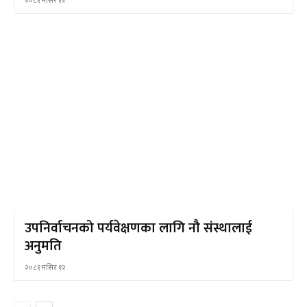
२०८१ मंसिर १२
उपनिर्वाचनको पर्यवेक्षणका लागि नौ संस्थालाई
अनुमति
२०८१ मंसिर १२