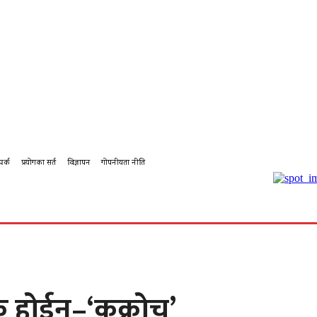
पर्क
प्रयोगका सर्त
विज्ञापन
गोपनीयता नीति
बहस
कर्पोरेट
शिक्षा
पालिका टिभि
पालिका कृषि
पालिका
लक होईन–‘कक्रोच’