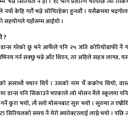
ै’ भन्ने सिरियल नै हो । १८ भाग प्रशारण भएपछि त्यो रोकियो ।
े नयाँ केहि गरौं भन्ने सोचिरहेका हुन्थ्यौं । यसैक्रममा भद्रगो
गको सहयोगले यहाँसम्म आईयो ।
ो ?
 डान्स गरेको छु भने आफैंले पनि २५ जति कोरियोग्राफी नै गर
अभिनय गर्न सक्छु भन्ने आँट थिएन, तर अहिले सहज लाग्छ, यसरी
ो असाध्यै फ्यान थिएँ । उसको नाम चैं कक्रोच थियो, वास्
हरुमा डान्स पनि सिकाउने भएकाले त्यो मोसन मैले स्कूलमा पनि 
्ने कुरा भयो, त्यै स्लो मोसनबाट सुरु भयो । सुरुमा त एभ्रीथि
 एउटा सिरियलको समय नै मेरो क्यारेक्टरलाई लाग्ने भयो । पछि त