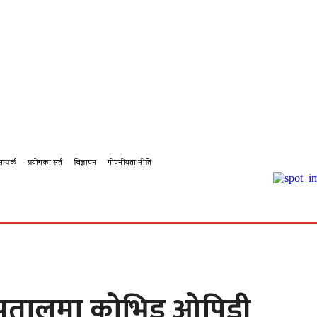
सम्पर्क
प्रयोगका सर्त
विज्ञापन
गोपनीयता नीति
बहस
कर्पोरेट
शिक्षा
पालिका टिभि
पालिका कृषि
पालिका
्पतालमा कोभिड ओपिडी