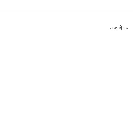
२०७८ जेष्ठ ३