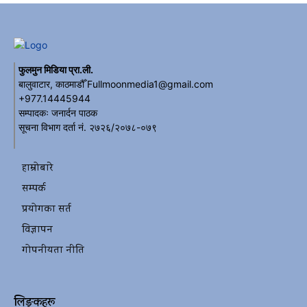
फुलमुन मिडिया प्रा.ली.
बालुवाटार, काठमाडौँ Fullmoonmedia1@gmail.com
+977.14445944
सम्पादकः जनार्दन पाठक
सूचना विभाग दर्ता नं. २७२६/२०७८-०७९
हाम्रोबारे
सम्पर्क
प्रयोगका सर्त
विज्ञापन
गोपनीयता नीति
लिङ्कहरू