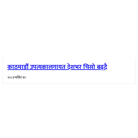
काठमाडौँ उपत्यकालगायत देशभर चिसो बढ्दै
२०८१ मंसिर १२