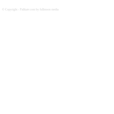
© Copyright - Palikatv.com by fullmoon media
Developed by: websitepasal.com