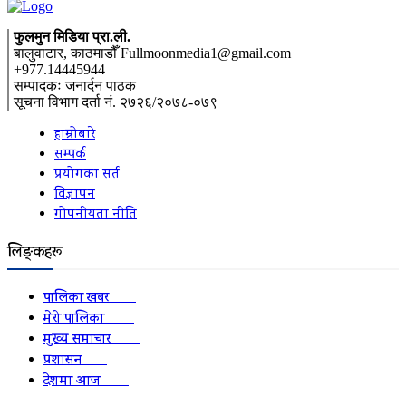
फुलमुन मिडिया प्रा.ली.
बालुवाटार, काठमाडौँ Fullmoonmedia1@gmail.com
+977.14445944
सम्पादकः जनार्दन पाठक
सूचना विभाग दर्ता नं. २७२६/२०७८-०७९
हाम्रोबारे
सम्पर्क
प्रयोगका सर्त
विज्ञापन
गोपनीयता नीति
लिङ्कहरू
पालिका खबर
2152
मेरो पालिका
2078
मुख्य समाचार
2010
प्रशासन
1341
देशमा आज
1278