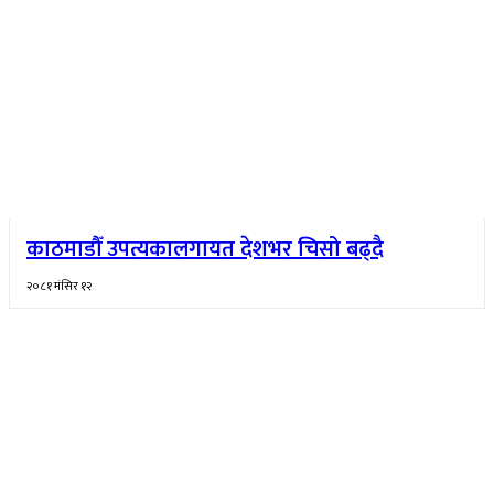
काठमाडौँ उपत्यकालगायत देशभर चिसो बढ्दै
२०८१ मंसिर १२