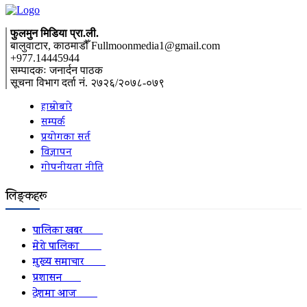
फुलमुन मिडिया प्रा.ली.
बालुवाटार, काठमाडौँ Fullmoonmedia1@gmail.com
+977.14445944
सम्पादकः जनार्दन पाठक
सूचना विभाग दर्ता नं. २७२६/२०७८-०७९
हाम्रोबारे
सम्पर्क
प्रयोगका सर्त
विज्ञापन
गोपनीयता नीति
लिङ्कहरू
पालिका खबर
2152
मेरो पालिका
2078
मुख्य समाचार
2010
प्रशासन
1341
देशमा आज
1278