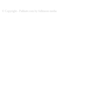
© Copyright - Palikatv.com by fullmoon media
Developed by: websitepasal.com