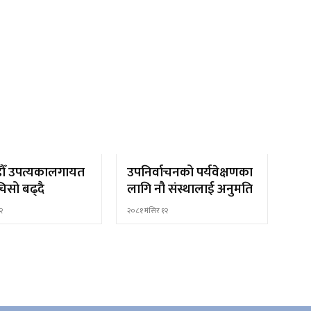
ौँ उपत्यकालगायत
उपनिर्वाचनको पर्यवेक्षणका
िसो बढ्दै
लागि नौ संस्थालाई अनुमति
२
२०८१ मंसिर १२