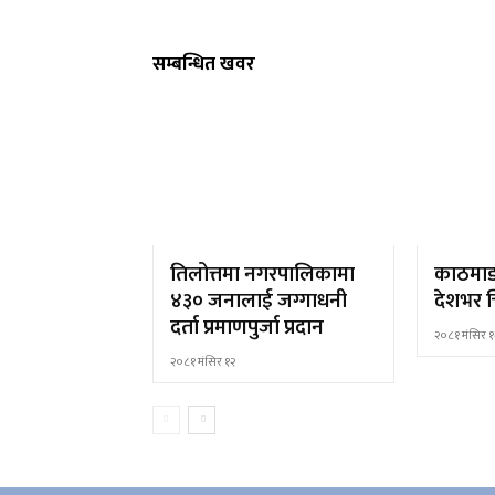
सम्बन्धित खवर
तिलोत्तमा नगरपालिकामा
काठमाड
४३० जनालाई जग्गाधनी
देशभर च
दर्ता प्रमाणपुर्जा प्रदान
२०८१ मंसिर १
२०८१ मंसिर १२