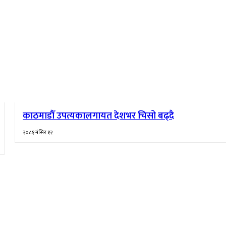
काठमाडौँ उपत्यकालगायत देशभर चिसो बढ्दै
२०८१ मंसिर १२