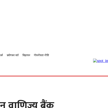
पर्क
प्रयोगका सर्त
विज्ञापन
गोपनीयता नीति
बहस
कर्पोरेट
शिक्षा
पालिका टिभि
पालिका कृषि
पालिका
् वाणिज्य बैंक