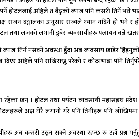
छ । अहिले यो होटल पनि पूर्ण रूपमा बन्द रहेको छ । एक
पर्ने होटललाई अहिले त बैङ्कको ब्याज पनि कसरी तिर्ने भन्ने 
्ष राजन दङ्गालका अनुसार राज्यले ध्यान नदिने हो भने र ह
टल तथा लजको लगानी डुबेर व्यवसायीहरू पलायन बन्ने खतरा 
याज तिर्न नसक्ने अवस्था हुँदा अब व्यवसाय छाडेर हिँड्नुक
र अहिले पनि राखिराख्नु परेको र कोठाभाडा पनि तिर्नुपरेक
हेका छन् । होटल तथा पर्यटन व्यवसायी महासङ्घ प्रदेश १ अध
लहरूले अझ धेरै लगानी गरे पनि तिनीहरू पनि जोखिममा रहे
अब कसरी उठ्न सक्ने अवस्था रहन्छ रु उहाँ प्रश्न गर्नुहु