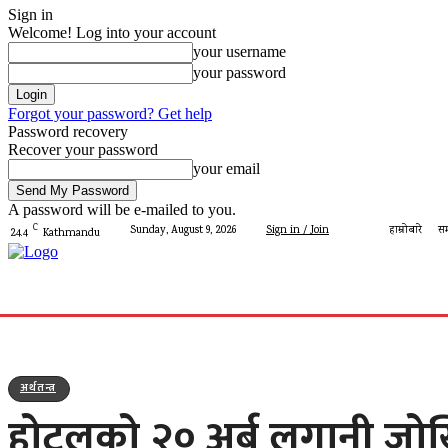
Sign in
Welcome! Log into your account
your username
your password
Forgot your password? Get help
Password recovery
Recover your password
your email
A password will be e-mailed to you.
C
Sunday, August 9, 2026
Sign in / Join
हाम्रोबारे
सम
24.4
Kathmandu
गृहपृष्ठ
मेरो पालिका
देशमा आज
प्रशासन
पालिका 
अर्थतन्त्र
होटलको २० अर्ब लगानी जोख