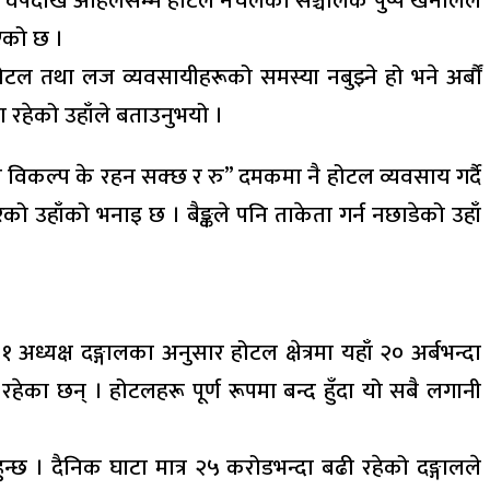
 वर्षदेखि अहिलेसम्म होटल नचलेको सञ्चालक पुष्प खनालले
भएको छ ।
ोटल तथा लज व्यवसायीहरूको समस्या नबुझ्ने हो भने अर्बौं
रहेको उहाँले बताउनुभयो ।
ो विकल्प के रहन सक्छ र रु” दमकमा नै होटल व्यवसाय गर्दै
ो उहाँको भनाइ छ । बैङ्कले पनि ताकेता गर्न नछाडेको उहाँ
्यक्ष दङ्गालका अनुसार होटल क्षेत्रमा यहाँ २० अर्बभन्दा
का छन् । होटलहरू पूर्ण रूपमा बन्द हुँदा यो सबै लगानी
न्छ । दैनिक घाटा मात्र २५ करोडभन्दा बढी रहेको दङ्गालले