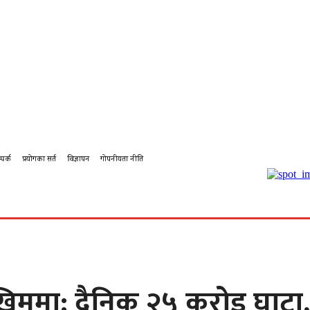
्पर्क
प्रयोगका सर्त
विज्ञापन
गोपनीयता नीति
बहस
कर्पोरेट
शिक्षा
पालिका टिभि
पालिका कृषि
पालिका
िममा: दैनिक २५ करोड घाटा