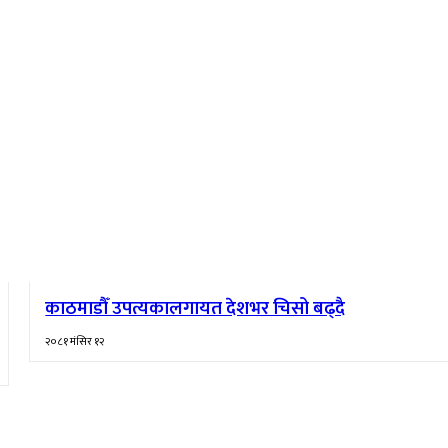
काठमाडौँ उपत्यकालगायत देशभर चिसो बढ्दै
२०८१ मंसिर १२