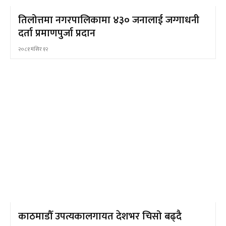
तिलोत्तमा नगरपालिकामा ४३० जनालाई जग्गाधनी
दर्ता प्रमाणपुर्जा प्रदान
२०८१ मंसिर १२
काठमाडौँ उपत्यकालगायत देशभर चिसो बढ्दै